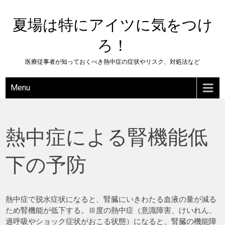
Skip
to
夏場は特にアイツに気をつけ
content
ろ！
医療従事者が知っておくべき熱中症の症状やリスク、対処法など
Menu
熱中症による腎機能低
下の予防
熱中症で脱水症状になると、腎臓にいきわたる血液の量が減る
ため腎機能が低下する。Ⅲ度の熱中症（意識障害、けいれん、
過呼吸やショック症状がおこる状態）になると、腎臓の機能障