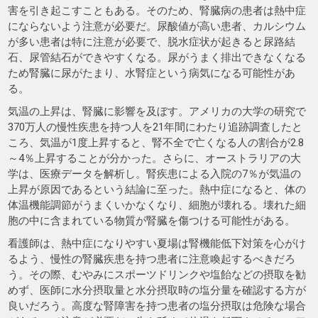
害を引き起こすこともある。そのため、腎臓病の患者は熱中症
にならないよう注意が必要だ。尿酸値が高い患者、カルシウム
が多い患者は特に注意が必要で、脱水症状が起きると尿路結
石、尿管結石ができやすくなる。尿がうまく排出できなくなる
ため腎臓に尿がたまり、水腎症という病気になる可能性があ
る。
気温の上昇は、腎臓に影響を及ぼす。アメリカの大学の研究で
370万人の慢性疾患を持つ人を21年間にわたり追跡調査したと
ころ、気温が1度上昇すると、腎不全で亡くなる人の割合が2.8
～4％上昇することが分かった。さらに、オーストラリアの大
学は、医療データを解析し。腎疾患による入院の7％が気温の
上昇が原因であるという結論に至った。熱中症になると、体の
体温機能調節がうまくいかなくなり、細胞が壊れる。壊れた細
胞の中に含まれている物質が腎臓を傷つける可能性がある。
看護師は、熱中症になりやすい夏場は腎機能低下対策を心がけ
るよう、慢性の腎臓疾患を持つ患者に注意喚起するべきだろ
う。その際、むやみにスポーツドリンクや塩飴などの摂取を勧
めず、医師に水分摂取量と水分摂取時の塩分量を確認する方が
良いだろう。高度な腎障害を持つ患者の塩分摂取は危険な場合